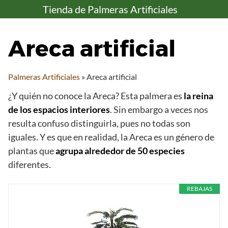
S
Tienda de Palmeras Artificiales
a
l
Areca artificial
t
a
r
Palmeras Artificiales
»
Areca artificial
a
l
¿Y quién no conoce la Areca? Esta palmera es
la reina
c
de los espacios interiores
. Sin embargo a veces nos
o
resulta confuso distinguirla, pues no todas son
n
iguales. Y es que en realidad, la Areca es un género de
t
plantas que
agrupa alrededor de 50 especies
e
diferentes.
n
i
d
REBAJAS
o